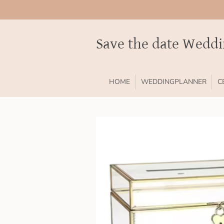
Ga
direct
naar
Save the date Wedd
de
hoofdinhoud
HOME
WEDDINGPLANNER
C