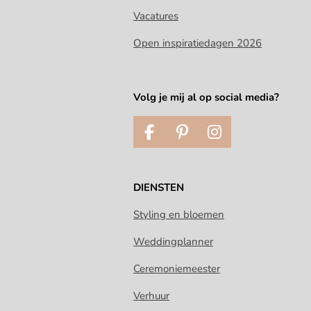
Vacatures
Open inspiratiedagen 2026
Volg je mij al op social media?
F
P
I
a
i
n
c
n
s
e
t
t
DIENSTEN
b
e
a
o
r
g
Styling en bloemen
o
e
r
Weddingplanner
k
s
a
t
m
Ceremoniemeester
Verhuur