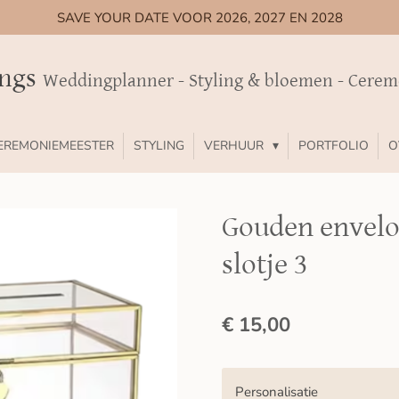
SAVE YOUR DATE VOOR 2026, 2027 EN 2028
ings
Weddingplanner - Styling & bloemen - Cere
EREMONIEMEESTER
STYLING
VERHUUR
PORTFOLIO
O
Gouden envel
slotje 3
€ 15,00
Personalisatie