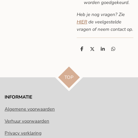
worden goedgekeurd.
Heb je nog vragen? Zie
HIER
de veelgestelde
vragen
of neem contact op.
D
D
S
D
e
e
h
e
l
e
a
l
e
l
r
e
n
e
n
TOP
INFORMATIE
Algemene voorwaarden
Verhuur voorwaarden
Privacy verklaring