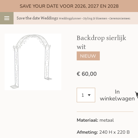
SAVE YOUR DATE VOOR 2026, 2027 EN 2028
Ga
direct
Save the date Weddings
Weddingplanner - Styling & bloemen - Ceremoniemeester
naar
de
hoofdinhoud
Backdrop sierlijk
wit
NIEUW
€ 60,00
In
winkelwagen
Materiaal:
metaal
Afmeting:
240 H x 220 B