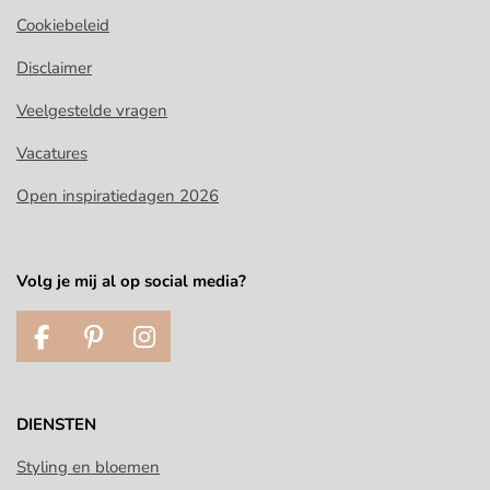
Cookiebeleid
Disclaimer
Veelgestelde vragen
Vacatures
Open inspiratiedagen 2026
Volg je mij al op social media?
F
P
I
a
i
n
c
n
s
e
t
t
DIENSTEN
b
e
a
o
r
g
Styling en bloemen