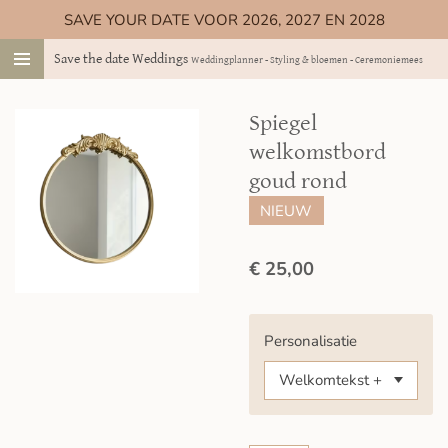
SAVE YOUR DATE VOOR 2026, 2027 EN 2028
Ga
direct
Save the date Weddings
Weddingplanner - Styling & bloemen - Ceremoniemeester
naar
de
hoofdinhoud
Spiegel
welkomstbord
goud rond
NIEUW
€ 25,00
Personalisatie