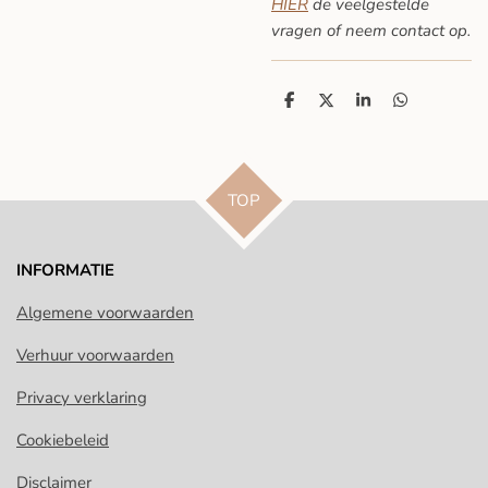
HIER
de veelgestelde
vragen
of neem contact op.
D
D
S
D
e
e
h
e
l
e
a
l
e
l
r
e
n
e
n
TOP
INFORMATIE
Algemene voorwaarden
Verhuur voorwaarden
Privacy verklaring
Cookiebeleid
Disclaimer