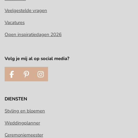
Veelgestelde vragen
Vacatures
Open inspiratiedagen 2026
Volg je mij al op social media?
F
P
I
a
i
n
c
n
s
e
t
t
DIENSTEN
b
e
a
o
r
g
Styling en bloemen
o
e
r
Weddingplanner
k
s
a
t
m
Ceremoniemeester