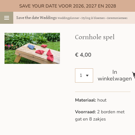
SAVE YOUR DATE VOOR 2026, 2027 EN 2028
Ga
direct
Save the date Weddings
Weddingplanner - Styling & bloemen - Ceremoniemeester
naar
de
hoofdinhoud
Cornhole spel
€ 4,00
In
winkelwagen
Materiaal:
hout
Voorraad:
2 borden met
gat en 8 zakjes