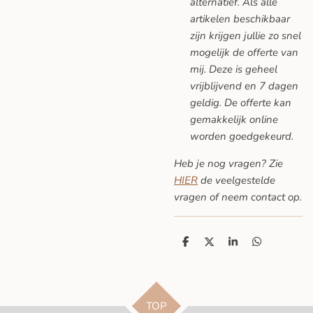
alternatief. Als alle
artikelen beschikbaar
zijn krijgen jullie zo snel
mogelijk de offerte van
mij. Deze is geheel
vrijblijvend en 7 dagen
geldig. De offerte kan
gemakkelijk online
worden goedgekeurd.
Heb je nog vragen? Zie
HIER
de veelgestelde
vragen
of neem contact op.
D
D
S
D
e
e
h
e
l
e
a
l
e
l
r
e
n
e
n
TOP