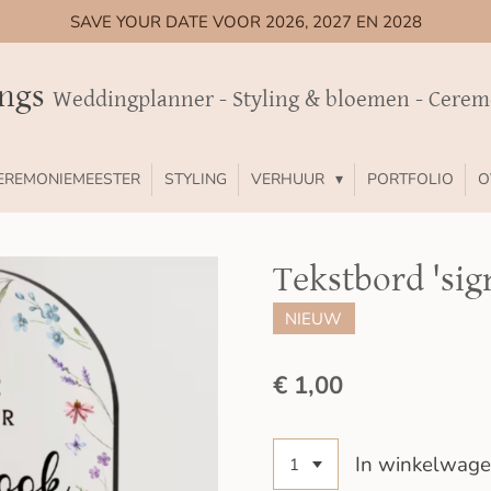
SAVE YOUR DATE VOOR 2026, 2027 EN 2028
ings
Weddingplanner - Styling & bloemen - Cere
EREMONIEMEESTER
STYLING
VERHUUR
PORTFOLIO
O
Tekstbord 'sig
NIEUW
€ 1,00
In winkelwag