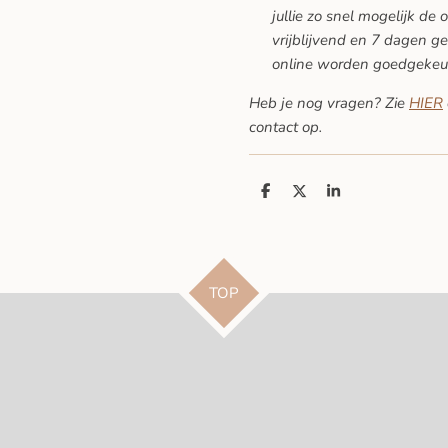
jullie zo snel mogelijk de 
vrijblijvend en 7 dagen ge
online worden goedgekeu
Heb je nog vragen? Zie
HIER
contact op.
D
D
S
e
e
h
l
e
a
e
l
r
n
e
TOP