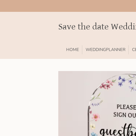
Ga
direct
naar
Save the date Wedd
de
hoofdinhoud
HOME
WEDDINGPLANNER
C