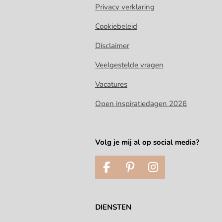
Privacy verklaring
Cookiebeleid
Disclaimer
Veelgestelde vragen
Vacatures
Open inspiratiedagen 2026
Volg je mij al op social media?
F
P
I
a
i
n
c
n
s
e
t
t
DIENSTEN
b
e
a