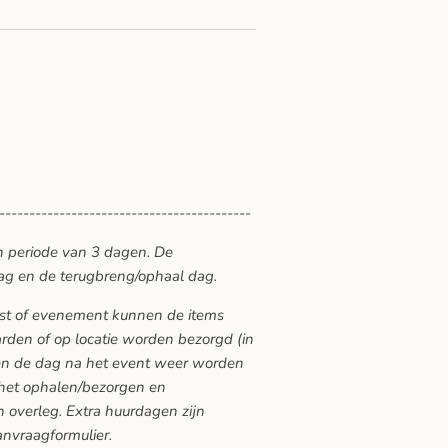
------------------------------------------
n periode van 3 dagen. De
ag en de terugbreng/ophaal dag.
eest of evenement kunnen de items
den of op locatie worden bezorgd (in
ten de dag na het event weer worden
 het ophalen/bezorgen en
 overleg. Extra huurdagen zijn
anvraagformulier.