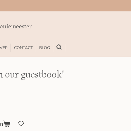
moniemeester
VER
CONTACT
BLOG
n our guestbook'
en