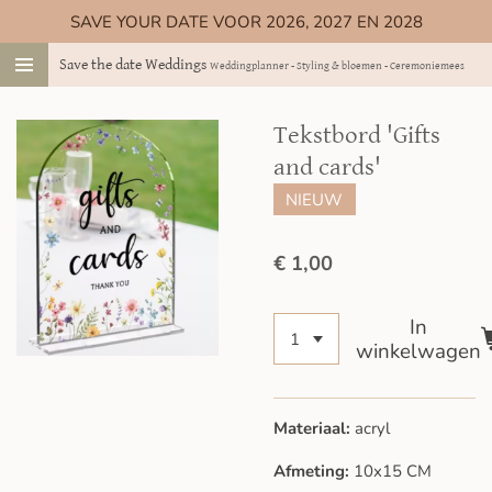
SAVE YOUR DATE VOOR 2026, 2027 EN 2028
Ga
direct
Save the date Weddings
Weddingplanner - Styling & bloemen - Ceremoniemeester
naar
de
hoofdinhoud
Tekstbord 'Gifts
and cards'
NIEUW
€ 1,00
In
winkelwagen
Materiaal:
acryl
Afmeting:
10x15 CM