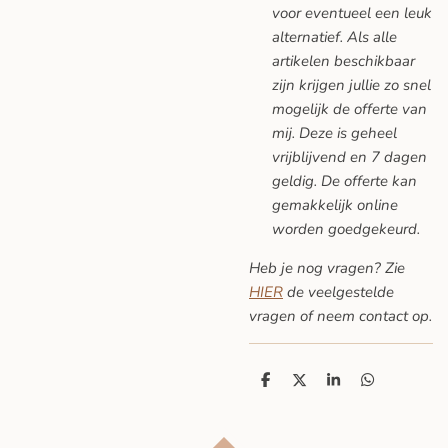
voor eventueel een leuk
alternatief. Als alle
artikelen beschikbaar
zijn krijgen jullie zo snel
mogelijk de offerte van
mij. Deze is geheel
vrijblijvend en 7 dagen
geldig. De offerte kan
gemakkelijk online
worden goedgekeurd.
Heb je nog vragen? Zie
HIER
de veelgestelde
vragen
of neem contact op.
D
D
S
D
e
e
h
e
l
e
a
l
e
l
r
e
n
e
n