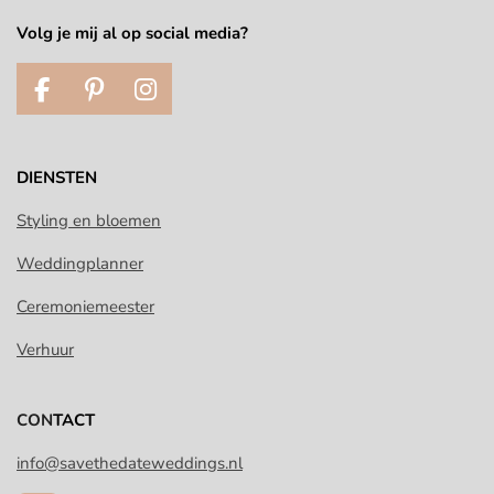
Volg je mij al op social media?
F
P
I
a
i
n
c
n
s
e
t
t
DIENSTEN
b
e
a
o
r
g
Styling en bloemen
o
e
r
Weddingplanner
k
s
a
t
m
Ceremoniemeester
Verhuur
CON
TACT
info@savethedateweddings.nl