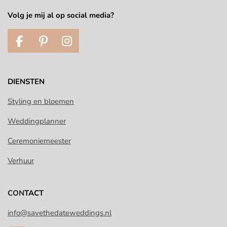
Volg je mij al op social media?
F
P
I
a
i
n
c
n
s
e
t
t
DIENSTEN
b
e
a
o
r
g
Styling en bloemen
o
e
r
Weddingplanner
k
s
a
t
m
Ceremoniemeester
Verhuur
CON
TACT
info@savethedateweddings.nl