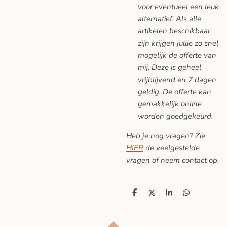
voor eventueel een leuk
alternatief. Als alle
artikelen beschikbaar
zijn krijgen jullie zo snel
mogelijk de offerte van
mij. Deze is geheel
vrijblijvend en 7 dagen
geldig. De offerte kan
gemakkelijk online
worden goedgekeurd.
Heb je nog vragen? Zie
HIER
de veelgestelde
vragen
of neem contact op.
D
D
S
D
e
e
h
e
l
e
a
l
e
l
r
e
n
e
n