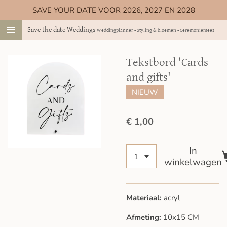
SAVE YOUR DATE VOOR 2026, 2027 EN 2028
Ga
direct
Save the date Weddings
Weddingplanner - Styling & bloemen - Ceremoniemeester
naar
de
hoofdinhoud
Tekstbord 'Cards
and gifts'
NIEUW
€ 1,00
In
winkelwagen
Materiaal:
acryl
Afmeting:
10x15 CM