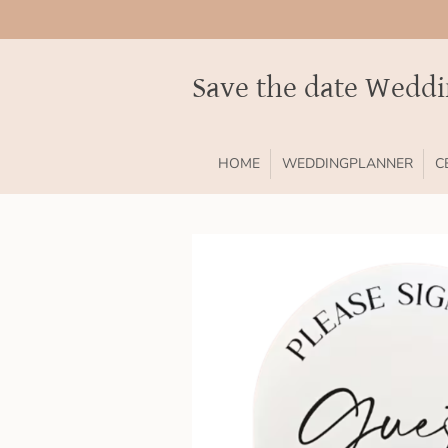
Ga
direct
naar
Save the date Wedd
de
hoofdinhoud
HOME
WEDDINGPLANNER
C