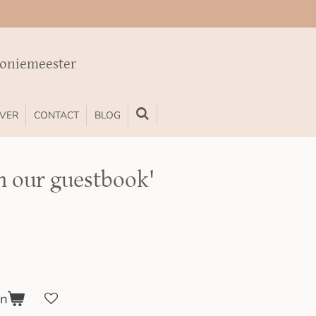
moniemeester
VER
CONTACT
BLOG
n our guestbook'
en