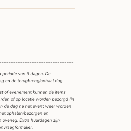
------------------------------------------
n periode van 3 dagen. De
ag en de terugbreng/ophaal dag.
eest of evenement kunnen de items
den of op locatie worden bezorgd (in
ten de dag na het event weer worden
 het ophalen/bezorgen en
 overleg. Extra huurdagen zijn
anvraagformulier.