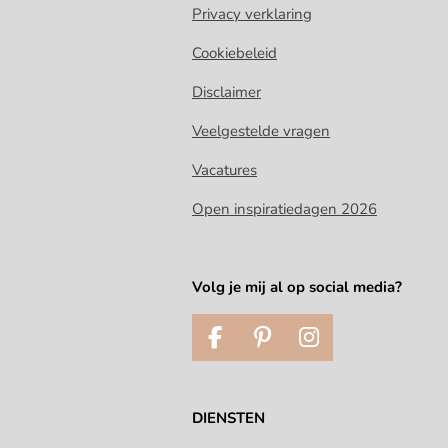
Privacy verklaring
Cookiebeleid
Disclaimer
Veelgestelde vragen
Vacatures
Open inspiratiedagen 2026
Volg je mij al op social media?
F
P
I
a
i
n
c
n
s
e
t
t
DIENSTEN
b
e
a