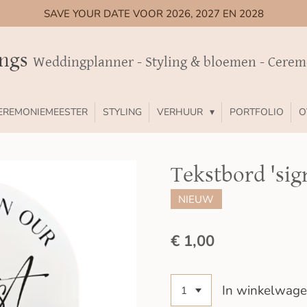
SAVE YOUR DATE VOOR 2026, 2027 EN 2028
ings
Weddingplanner - Styling & bloemen - Cere
EREMONIEMEESTER
STYLING
VERHUUR
PORTFOLIO
O
Tekstbord 'sig
NIEUW
€ 1,00
In winkelwag