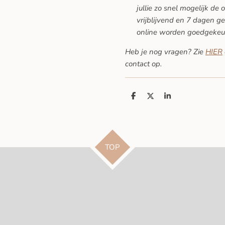
jullie zo snel mogelijk de 
vrijblijvend en 7 dagen ge
online worden goedgekeu
Heb je nog vragen? Zie
HIER
contact op.
D
D
S
e
e
h
l
e
a
e
l
r
n
e
TOP