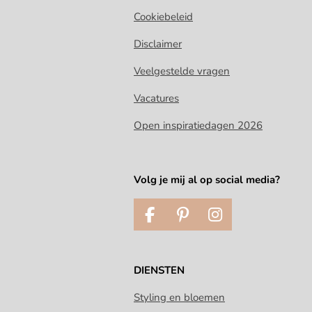
Cookiebeleid
Disclaimer
Veelgestelde vragen
Vacatures
Open inspiratiedagen 2026
Volg je mij al op social media?
F
P
I
a
i
n
c
n
s
e
t
t
DIENSTEN
b
e
a
o
r
g
Styling en bloemen