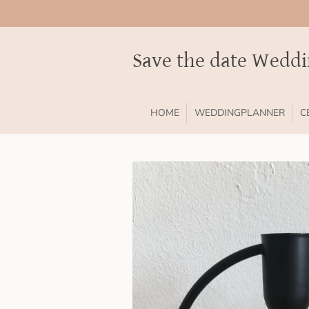
Ga
direct
naar
Save the date Wedd
de
hoofdinhoud
HOME
WEDDINGPLANNER
C