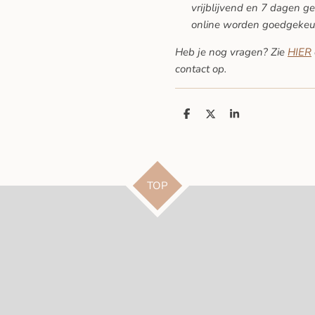
vrijblijvend en 7 dagen ge
online worden goedgekeu
Heb je nog vragen? Zie
HIER
contact op.
D
D
S
e
e
h
l
e
a
e
l
r
n
e
TOP