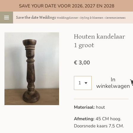
SAVE YOUR DATE VOOR 2026, 2027 EN 2028
Ga
direct
Save the date Weddings
Weddingplanner - Styling & bloemen - Ceremoniemeester
naar
de
hoofdinhoud
Houten kandelaar
1 groot
€ 3,00
In
winkelwagen
Materiaal:
hout
Afmeting:
45 CM hoog.
Doorsnede kaars 7,5 CM.