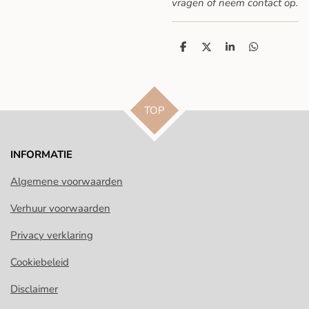
vragen
of neem contact op.
D
D
S
D
e
e
h
e
l
e
a
l
e
l
r
e
n
e
n
TOP
INFORMATIE
Algemene voorwaarden
Verhuur voorwaarden
Privacy verklaring
Cookiebeleid
Disclaimer