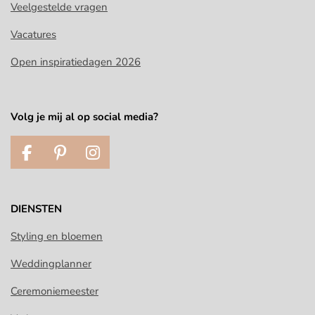
Veelgestelde vragen
Vacatures
Open inspiratiedagen 2026
Volg je mij al op social media?
F
P
I
a
i
n
c
n
s
e
t
t
DIENSTEN
b
e
a
o
r
g
Styling en bloemen
o
e
r
Weddingplanner
k
s
a
t
m
Ceremoniemeester