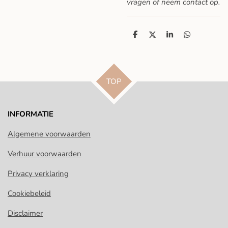
vragen
of neem contact op.
D
D
S
D
e
e
h
e
l
e
a
l
e
l
r
e
n
e
n
TOP
INFORMATIE
Algemene voorwaarden
Verhuur voorwaarden
Privacy verklaring
Cookiebeleid
Disclaimer