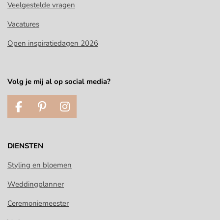
Veelgestelde vragen
Vacatures
Open inspiratiedagen 2026
Volg je mij al op social media?
F
P
I
a
i
n
c
n
s
e
t
t
DIENSTEN
b
e
a
o
r
g
Styling en bloemen
o
e
r
Weddingplanner
k
s
a
t
m
Ceremoniemeester