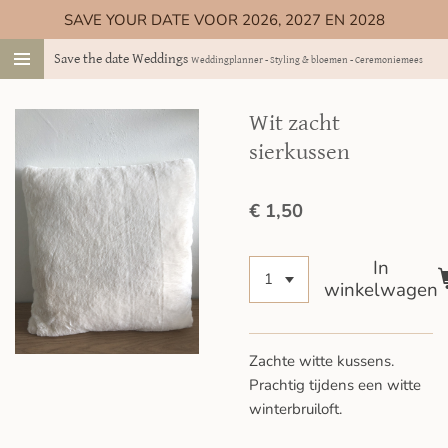
SAVE YOUR DATE VOOR 2026, 2027 EN 2028
Ga
direct
Save the date Weddings
Weddingplanner - Styling & bloemen - Ceremoniemeester
naar
de
hoofdinhoud
Wit zacht
sierkussen
€ 1,50
In
winkelwagen
Zachte witte kussens.
Prachtig tijdens een witte
winterbruiloft.