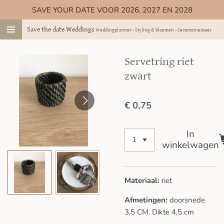
SAVE YOUR DATE VOOR 2026, 2027 EN 2028
Ga
direct
Save the date Weddings
Weddingplanner - Styling & bloemen - Ceremoniemeester
naar
de
hoofdinhoud
Servetring riet
zwart
€ 0,75
In
winkelwagen
Materiaal:
riet
Afmetingen:
doorsnede
3,5 CM. Dikte 4,5 cm