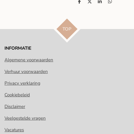
D
D
S
D
e
e
h
e
l
e
a
l
e
l
r
e
n
e
n
TOP
INFORMATIE
Algemene voorwaarden
Verhuur voorwaarden
Privacy verklaring
Cookiebeleid
Disclaimer
Veelgestelde vragen
Vacatures