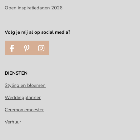
Open inspiratiedagen 2026
Volg je mij al op social media?
F
P
I
a
i
n
c
n
s
e
t
t
DIENSTEN
b
e
a
o
r
g
Styling en bloemen
o
e
r
Weddingplanner
k
s
a
t
m
Ceremoniemeester
Verhuur