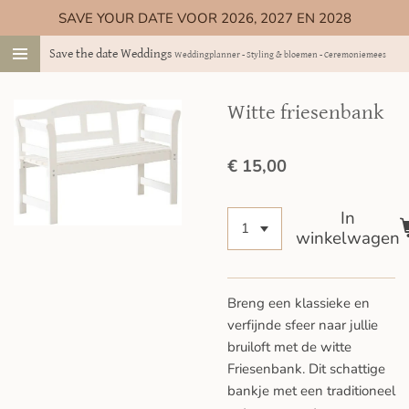
SAVE YOUR DATE VOOR 2026, 2027 EN 2028
Ga
direct
Save the date Weddings
Weddingplanner - Styling & bloemen - Ceremoniemeester
naar
de
hoofdinhoud
Witte friesenbank
€ 15,00
In
winkelwagen
Breng een klassieke en
verfijnde sfeer naar jullie
bruiloft met de witte
Friesenbank. Dit schattige
bankje met een traditioneel