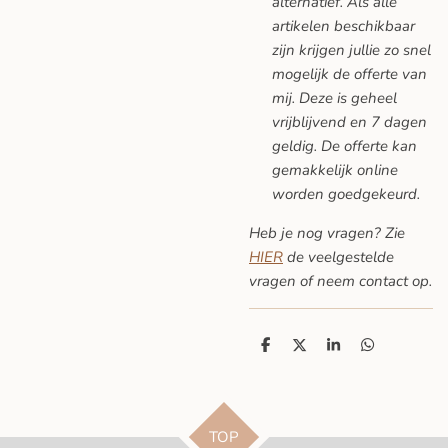
alternatief. Als alle
artikelen beschikbaar
zijn krijgen jullie zo snel
mogelijk de offerte van
mij. Deze is geheel
vrijblijvend en 7 dagen
geldig. De offerte kan
gemakkelijk online
worden goedgekeurd.
Heb je nog vragen? Zie
HIER
de veelgestelde
vragen
of neem contact op.
D
D
S
D
e
e
h
e
l
e
a
l
e
l
r
e
n
e
n
TOP