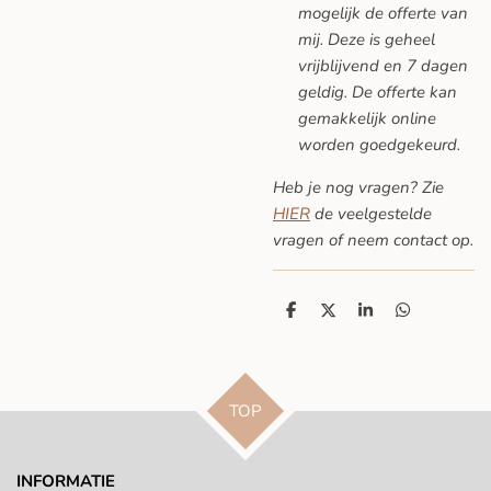
mogelijk de offerte van
mij. Deze is geheel
vrijblijvend en 7 dagen
geldig. De offerte kan
gemakkelijk online
worden goedgekeurd.
Heb je nog vragen? Zie
HIER
de veelgestelde
vragen
of neem contact op.
D
D
S
D
e
e
h
e
l
e
a
l
e
l
r
e
n
e
n
TOP
INFORMATIE