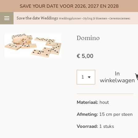
SAVE YOUR DATE VOOR 2026, 2027 EN 2028
Ga
direct
Save the date Weddings
Weddingplanner - Styling & bloemen - Ceremoniemeester
naar
de
hoofdinhoud
Domino
€ 5,00
In
winkelwagen
Materiaal:
hout
Afmeting:
15 cm per steen
Voorraad:
1 stuks