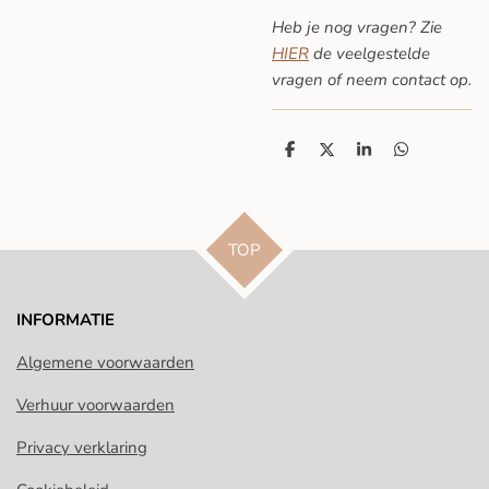
Heb je nog vragen? Zie
HIER
de veelgestelde
vragen
of neem contact op.
D
D
S
D
e
e
h
e
l
e
a
l
e
l
r
e
n
e
n
TOP
INFORMATIE
Algemene voorwaarden
Verhuur voorwaarden
Privacy verklaring