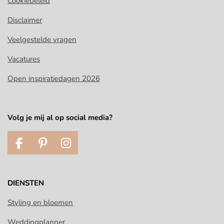
Cookiebeleid
Disclaimer
Veelgestelde vragen
Vacatures
Open inspiratiedagen 2026
Volg je mij al op social media?
F
P
I
a
i
n
c
n
s
e
t
t
DIENSTEN
b
e
a
o
r
g
Styling en bloemen
o
e
r
Weddingplanner