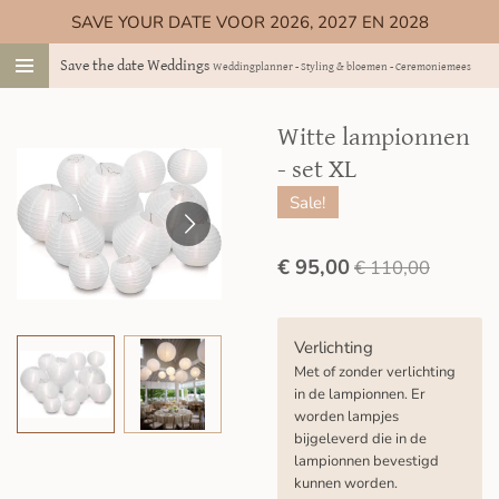
SAVE YOUR DATE VOOR 2026, 2027 EN 2028
Ga
direct
Save the date Weddings
Weddingplanner - Styling & bloemen - Ceremoniemeester
naar
de
hoofdinhoud
Witte lampionnen
- set XL
Sale!
€ 95,00
€ 110,00
Verlichting
Met of zonder verlichting
in de lampionnen. Er
worden lampjes
bijgeleverd die in de
lampionnen bevestigd
kunnen worden.