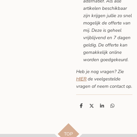
alternatief. Als alle
artikelen beschikbaar
zijn krijgen jullie zo snel
mogelijk de offerte van
mij. Deze is geheel
vrijblijvend en 7 dagen
geldig. De offerte kan
gemakkelijk online
worden goedgekeurd.
Heb je nog vragen? Zie
HIER
de veelgestelde
vragen
of neem contact op.
D
D
S
D
e
e
h
e
l
e
a
l
e
l
r
e
n
e
n
TOP