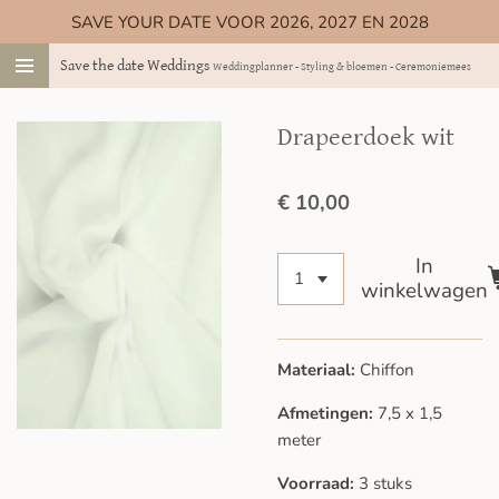
SAVE YOUR DATE VOOR 2026, 2027 EN 2028
Ga
direct
Save the date Weddings
Weddingplanner - Styling & bloemen - Ceremoniemeester
naar
de
hoofdinhoud
Drapeerdoek wit
€ 10,00
In
winkelwagen
Materiaal:
Chiffon
Afmetingen:
7,5 x 1,5
meter
Voorraad:
3 stuks