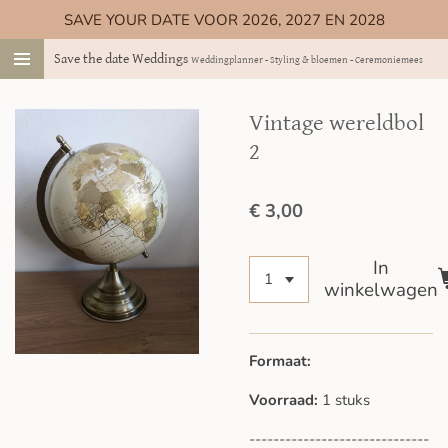
SAVE YOUR DATE VOOR 2026, 2027 EN 2028
Ga
direct
Save the date Weddings
Weddingplanner - Styling & bloemen - Ceremoniemeester
naar
de
hoofdinhoud
Vintage wereldbol
2
€ 3,00
In
winkelwagen
Formaat:
Voorraad:
1 stuks
------------------------------