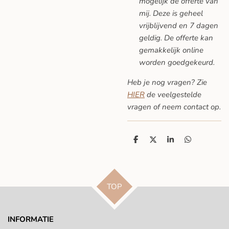
mogelijk de offerte van
mij. Deze is geheel
vrijblijvend en 7 dagen
geldig. De offerte kan
gemakkelijk online
worden goedgekeurd.
Heb je nog vragen? Zie
HIER
de veelgestelde
vragen
of neem contact op.
D
D
S
D
e
e
h
e
l
e
a
l
e
l
r
e
n
e
n
TOP
INFORMATIE