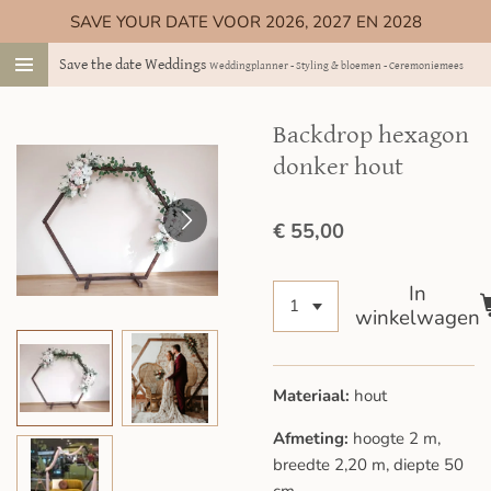
SAVE YOUR DATE VOOR 2026, 2027 EN 2028
Ga
direct
Save the date Weddings
Weddingplanner - Styling & bloemen - Ceremoniemeester
naar
de
hoofdinhoud
Backdrop hexagon
donker hout
€ 55,00
In
winkelwagen
Materiaal:
hout
Afmeting:
hoogte 2 m,
breedte 2,20 m, diepte 50
cm