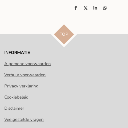
D
D
S
D
e
e
h
e
l
e
a
l
e
l
r
e
n
e
n
TOP
INFORMATIE
Algemene voorwaarden
Verhuur voorwaarden
Privacy verklaring
Cookiebeleid
Disclaimer
Veelgestelde vragen