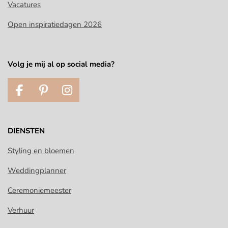
Vacatures
Open inspiratiedagen 2026
Volg je mij al op social media?
F
P
I
a
i
n
c
n
s
e
t
t
DIENSTEN
b
e
a
o
r
g
Styling en bloemen
o
e
r
Weddingplanner
k
s
a
t
m
Ceremoniemeester
Verhuur