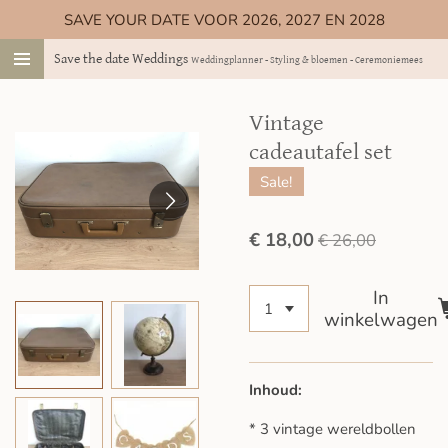
SAVE YOUR DATE VOOR 2026, 2027 EN 2028
Ga
direct
Save the date Weddings
Weddingplanner - Styling & bloemen - Ceremoniemeester
naar
de
hoofdinhoud
Vintage
cadeautafel set
Sale!
€ 18,00
€ 26,00
In
winkelwagen
Inhoud:
* 3 vintage wereldbollen