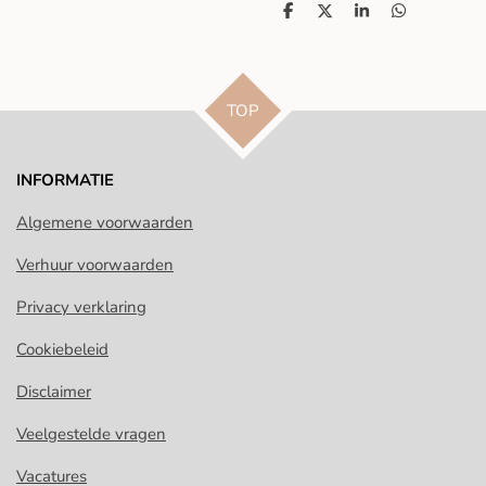
D
D
S
D
e
e
h
e
l
e
a
l
e
l
r
e
n
e
n
TOP
INFORMATIE
Algemene voorwaarden
Verhuur voorwaarden
Privacy verklaring
Cookiebeleid
Disclaimer
Veelgestelde vragen
Vacatures