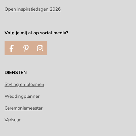
Open inspiratiedagen 2026
Volg je mij al op social media?
F
P
I
a
i
n
c
n
s
e
t
t
DIENSTEN
b
e
a
o
r
g
Styling en bloemen
o
e
r
Weddingplanner
k
s
a
t
m
Ceremoniemeester
Verhuur