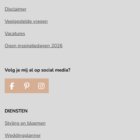
Disclaimer
Veelgestelde vragen
Vacatures
Open inspiratiedagen 2026
Volg je mij al op social media?
F
P
I
a
i
n
c
n
s
e
t
t
DIENSTEN
b
e
a
o
r
g
Styling en bloemen
o
e
r
Weddingplanner
k
s
a