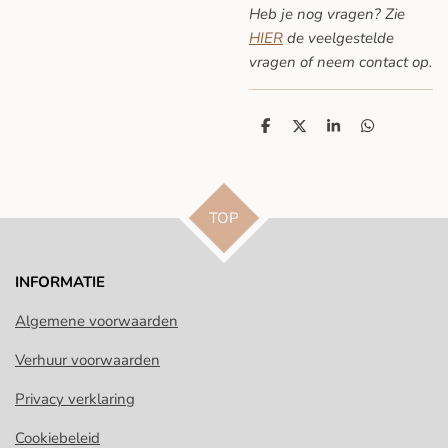
Heb je nog vragen? Zie
HIER
de veelgestelde
vragen
of neem contact op.
D
D
S
D
e
e
h
e
l
e
a
l
e
l
r
e
n
e
n
TOP
INFORMATIE
Algemene voorwaarden
Verhuur voorwaarden
Privacy verklaring
Cookiebeleid