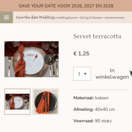
SAVE YOUR DATE VOOR 2026, 2027 EN 2028
Ga
direct
Save the date Weddings
Weddingplanner - Styling & bloemen - Ceremoniemeester
naar
de
hoofdinhoud
Servet terracotta
€ 1,25
In
winkelwagen
Materiaal:
katoen
Afmeting:
40x40 cm
Voorraad:
90 stuks