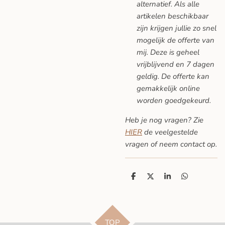
alternatief. Als alle
artikelen beschikbaar
zijn krijgen jullie zo snel
mogelijk de offerte van
mij. Deze is geheel
vrijblijvend en 7 dagen
geldig. De offerte kan
gemakkelijk online
worden goedgekeurd.
Heb je nog vragen? Zie
HIER
de veelgestelde
vragen
of neem contact op.
D
D
S
D
e
e
h
e
l
e
a
l
e
l
r
e
n
e
n
TOP