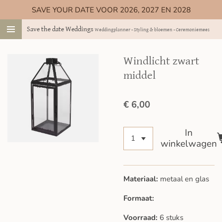
SAVE YOUR DATE VOOR 2026, 2027 EN 2028
Ga
direct
Save the date Weddings
Weddingplanner - Styling & bloemen - Ceremoniemeester
naar
de
hoofdinhoud
Windlicht zwart
middel
€ 6,00
In
winkelwagen
Materiaal:
metaal en glas
Formaat:
Voorraad:
6 stuks