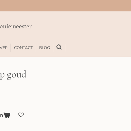
moniemeester
VER
CONTACT
BLOG
op goud
en