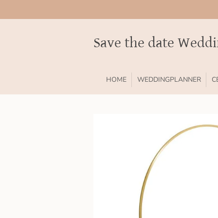
Ga
direct
naar
Save the date Wedd
de
hoofdinhoud
HOME
WEDDINGPLANNER
C