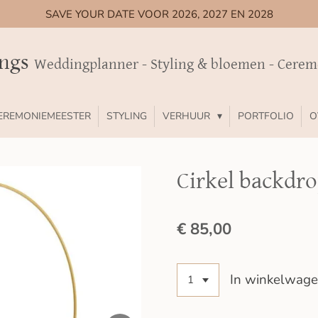
SAVE YOUR DATE VOOR 2026, 2027 EN 2028
ings
Weddingplanner - Styling & bloemen - Cere
EREMONIEMEESTER
STYLING
VERHUUR
PORTFOLIO
O
Cirkel backdr
€ 85,00
In winkelwag