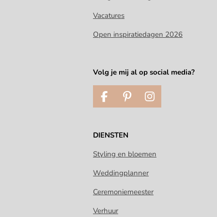
Vacatures
Open inspiratiedagen 2026
Volg je mij al op social media?
F
P
I
a
i
n
c
n
s
e
t
t
DIENSTEN
b
e
a
o
r
g
Styling en bloemen
o
e
r
Weddingplanner
k
s
a
t
m
Ceremoniemeester
Verhuur