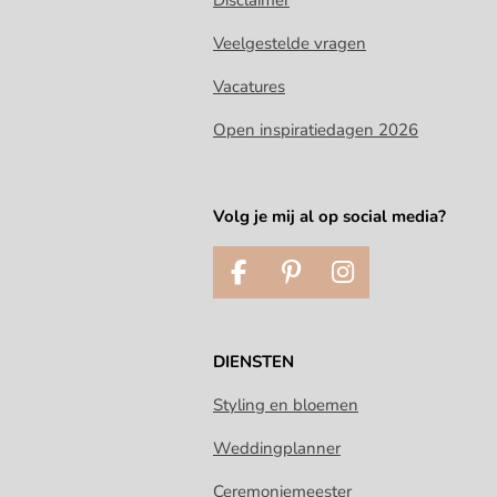
Veelgestelde vragen
Vacatures
Open inspiratiedagen 2026
Volg je mij al op social media?
F
P
I
a
i
n
c
n
s
e
t
t
DIENSTEN
b
e
a
o
r
g
Styling en bloemen
o
e
r
Weddingplanner
k
s
a
t
m
Ceremoniemeester