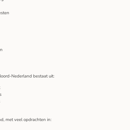
esten
en
Noord-Nederland bestaat uit:
t
s
s
, met veel opdrachten in: