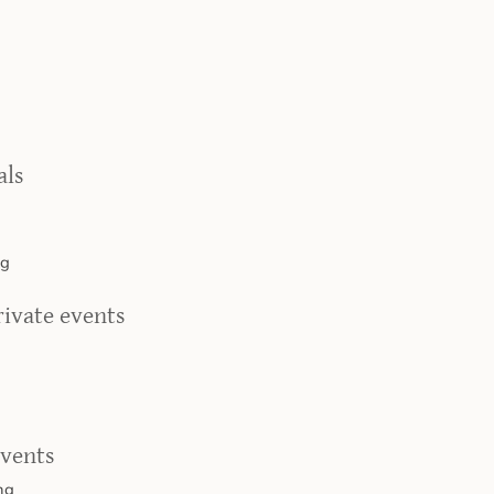
als
ng
rivate events
events
ng