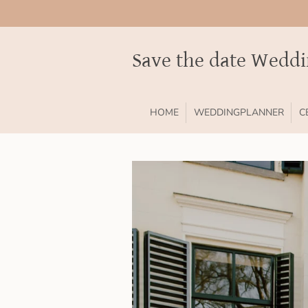
Ga
direct
naar
Save the date Wedd
de
hoofdinhoud
HOME
WEDDINGPLANNER
C