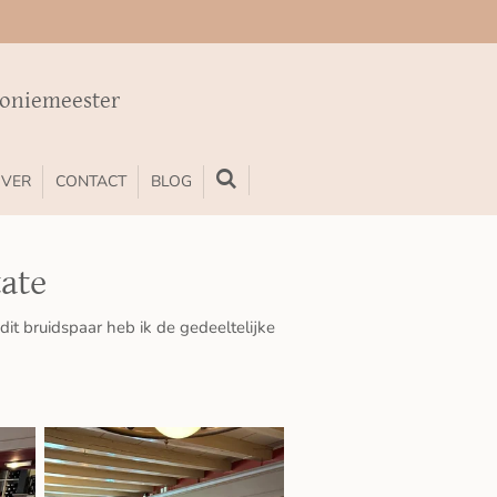
moniemeester
VER
CONTACT
BLOG
tate
it bruidspaar heb ik de gedeeltelijke