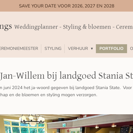
SAVE YOUR DATE VOOR 2026, 2027 EN 2028
ings
Weddingplanner - Styling & bloemen - Cere
EREMONIEMEESTER
STYLING
VERHUUR
PORTFOLIO
O
 Jan-Willem bij landgoed Stania S
n juni 2024 het ja-woord gegeven bij landgoed Stania State. Voor d
hap en de bloemen en styling mogen verzorgen.