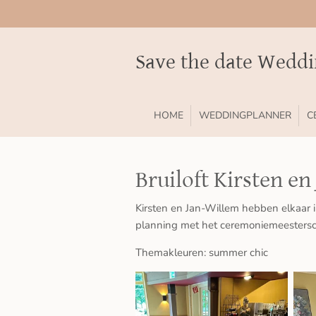
Ga
direct
naar
Save the date Wedd
de
hoofdinhoud
HOME
WEDDINGPLANNER
C
Bruiloft Kirsten en
Kirsten en Jan-Willem hebben elkaar i
planning met het ceremoniemeestersc
Themakleuren: summer chic