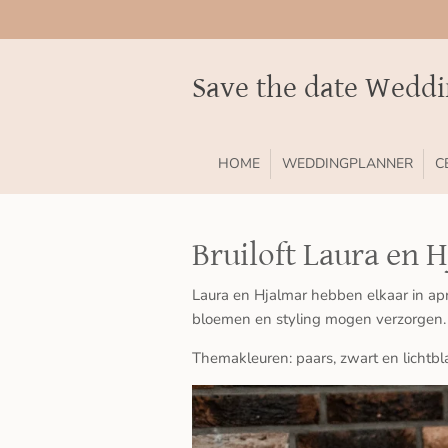
Ga
direct
naar
Save the date Wedd
de
hoofdinhoud
HOME
WEDDINGPLANNER
C
Bruiloft Laura en H
Laura en Hjalmar hebben elkaar in apri
bloemen en styling mogen verzorgen.
Themakleuren: paars, zwart en lichtb