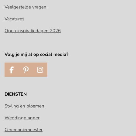
Veelgestelde vragen
Vacatures
Open inspiratiedagen 2026
Volg je mij al op social media?
F
P
I
a
i
n
c
n
s
e
t
t
DIENSTEN
b
e
a
o
r
g
Styling en bloemen
o
e
r
Weddingplanner
k
s
a
t
m
Ceremoniemeester