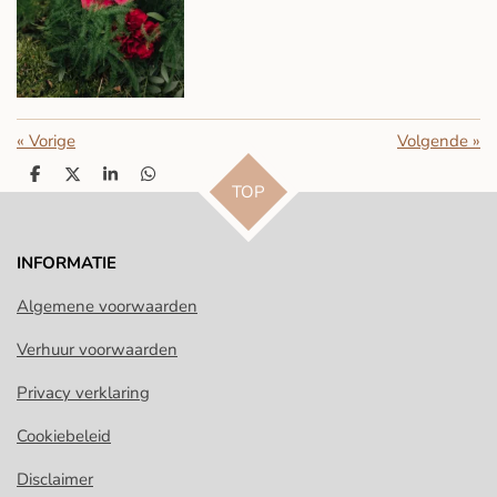
«
Vorige
Volgende
»
D
D
S
D
TOP
e
e
h
e
l
e
a
l
e
l
r
e
n
e
n
INFORMATIE
Algemene voorwaarden
Verhuur voorwaarden
Privacy verklaring
Cookiebeleid
Disclaimer