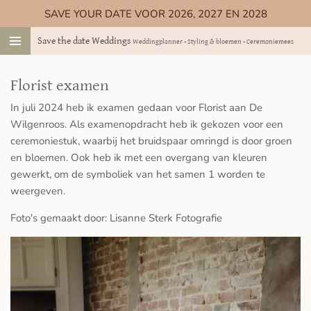
SAVE YOUR DATE VOOR 2026, 2027 EN 2028
Ga
direct
Save the date Weddings
Weddingplanner - Styling & bloemen - Ceremoniemeester
naar
de
hoofdinhoud
Florist examen
In juli 2024 heb ik examen gedaan voor Florist aan De
Wilgenroos. Als examenopdracht heb ik gekozen voor een
ceremoniestuk, waarbij het bruidspaar omringd is door groen
en bloemen. Ook heb ik met een overgang van kleuren
gewerkt, om de symboliek van het samen 1 worden te
weergeven.
Foto's gemaakt door: Lisanne Sterk Fotografie