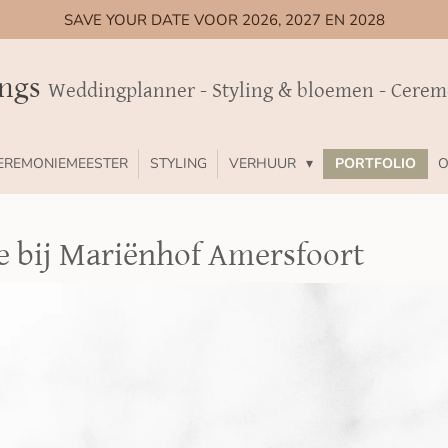
SAVE YOUR DATE VOOR 2026, 2027 EN 2028
ings
Weddingplanner - Styling & bloemen - Cere
EREMONIEMEESTER
STYLING
VERHUUR
PORTFOLIO
O
e bij Mariënhof Amersfoort