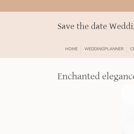
Ga
direct
naar
Save the date Wedd
de
hoofdinhoud
HOME
WEDDINGPLANNER
C
Enchanted eleganc