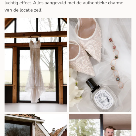
s
luchtig effect. Alles aangevuld met de authentieke charme
c
van de locatie zelf.
r
e
e
n