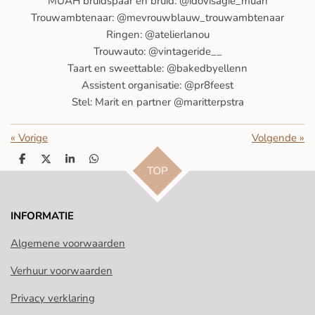
MUAH bruidspaar en bruid: @idovisagie_muah
Trouwambtenaar: @mevrouwblauw_trouwambtenaar
Ringen: @atelierlanou
Trouwauto: @vintageride__
Taart en sweettable: @bakedbyellenn
Assistent organisatie: @pr8feest
Stel: Marit en partner @maritterpstra
«
Vorige
Volgende
»
D
D
S
D
TOP
e
e
h
e
l
e
a
l
e
l
r
e
n
e
n
INFORMATIE
Algemene voorwaarden
Verhuur voorwaarden
Privacy verklaring