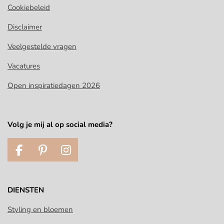
Cookiebeleid
Disclaimer
Veelgestelde vragen
Vacatures
Open inspiratiedagen 2026
Volg je mij al op social media?
F
P
I
a
i
n
c
n
s
e
t
t
DIENSTEN
b
e
a
o
r
g
Styling en bloemen
o
e
r