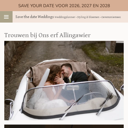
SAVE YOUR DATE VOOR 2026, 2027 EN 2028
Ga
direct
Save the date Weddings
Weddingplanner - Styling & bloemen - Ceremoniemeester
naar
de
hoofdinhoud
Trouwen bij Ons erf Allingawier