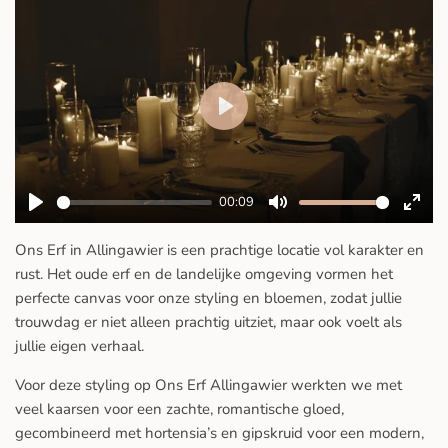
P
l
a
y
00:09
P
M
E
l
u
n
Ons Erf in Allingawier is een prachtige locatie vol karakter en
a
t
t
rust. Het oude erf en de landelijke omgeving vormen het
perfecte canvas voor onze styling en bloemen, zodat jullie
y
e
e
trouwdag er niet alleen prachtig uitziet, maar ook voelt als
r
jullie eigen verhaal.
f
u
Voor deze styling op Ons Erf Allingawier werkten we met
l
veel kaarsen voor een zachte, romantische gloed,
l
gecombineerd met hortensia’s en gipskruid voor een modern,