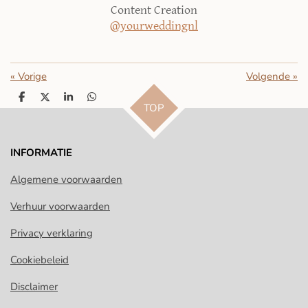
Content Creation
@yourweddingnl
«
Vorige
Volgende
»
D
D
S
D
TOP
e
e
h
e
l
e
a
l
e
l
r
e
n
e
n
INFORMATIE
Algemene voorwaarden
Verhuur voorwaarden
Privacy verklaring
Cookiebeleid
Disclaimer