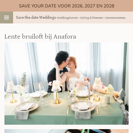
SAVE YOUR DATE VOOR 2026, 2027 EN 2028
Ga
direct
Save the date Weddings
Weddingplanner - Styling & bloemen - Ceremoniemeester
naar
de
hoofdinhoud
Lente bruiloft bij Anafora