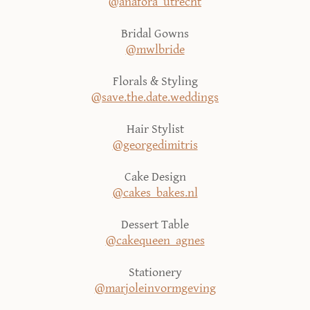
@anafora_utrecht
Bridal Gowns
@mwlbride
Florals & Styling
@save.the.date.weddings
Hair Stylist
@georgedimitris
Cake Design
@cakes_bakes.nl
Dessert Table
@cakequeen_agnes
Stationery
@marjoleinvormgeving