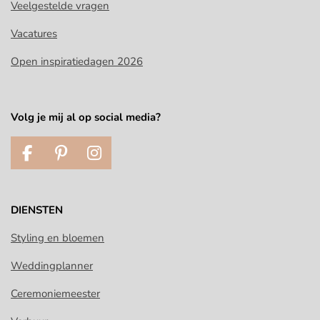
Veelgestelde vragen
Vacatures
Open inspiratiedagen 2026
Volg je mij al op social media?
F
P
I
a
i
n
c
n
s
e
t
t
DIENSTEN
b
e
a
o
r
g
Styling en bloemen
o
e
r
Weddingplanner
k
s
a
t
m
Ceremoniemeester