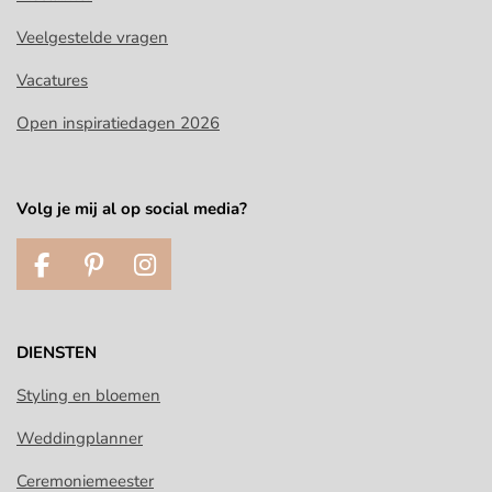
Veelgestelde vragen
Vacatures
Open inspiratiedagen 2026
Volg je mij al op social media?
F
P
I
a
i
n
c
n
s
e
t
t
DIENSTEN
b
e
a
o
r
g
Styling en bloemen
o
e
r
Weddingplanner
k
s
a
t
m
Ceremoniemeester