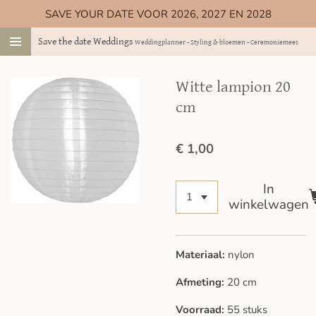
SAVE YOUR DATE VOOR 2026, 2027 EN 2028
Ga
direct
Save the date Weddings
Weddingplanner - Styling & bloemen - Ceremoniemeester
naar
de
hoofdinhoud
Witte lampion 20
cm
€ 1,00
In
winkelwagen
Materiaal:
nylon
Afmeting:
20 cm
Voorraad:
55 stuks