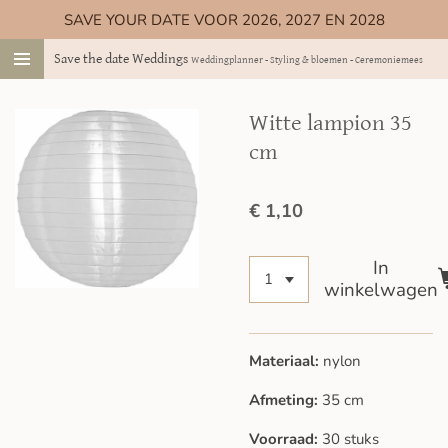
SAVE YOUR DATE VOOR 2026, 2027 EN 2028
Ga
direct
Save the date Weddings
Weddingplanner - Styling & bloemen - Ceremoniemeester
naar
de
hoofdinhoud
Witte lampion 35
cm
€ 1,10
In
winkelwagen
Materiaal:
nylon
Afmeting:
35 cm
Voorraad:
30 stuks