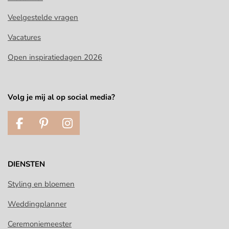
Veelgestelde vragen
Vacatures
Open inspiratiedagen 2026
Volg je mij al op social media?
F
P
I
a
i
n
c
n
s
e
t
t
DIENSTEN
b
e
a
o
r
g
Styling en bloemen
o
e
r
Weddingplanner
k
s
a
t
m
Ceremoniemeester