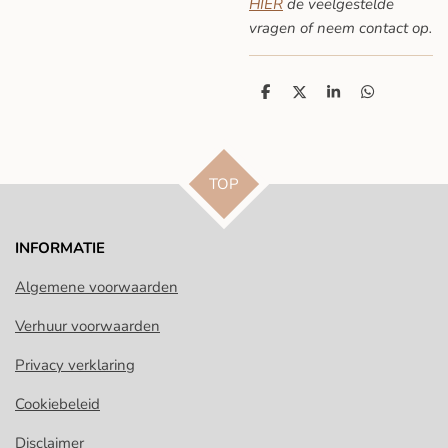
HIER
de veelgestelde
vragen
of neem contact op.
D
D
S
D
e
e
h
e
l
e
a
l
e
l
r
e
n
e
n
TOP
INFORMATIE
Algemene voorwaarden
Verhuur voorwaarden
Privacy verklaring
Cookiebeleid
Disclaimer